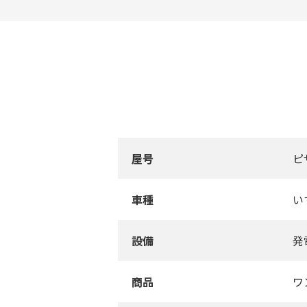
屋号
ピ
車種
い
設備
発
商品
ワ