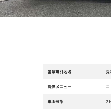
営業可能地域
愛
提供メニュー
ニ
車両形態
2