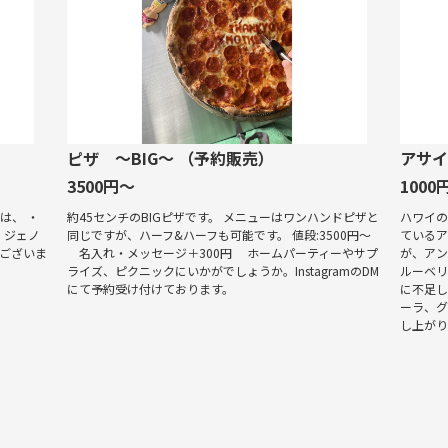
ピザ 〜BIG〜 （予約販売）
アサ
3500円～
1000
は、 ・
約45センチのBIGピザです。 メニューはワンハンドピザと
ハワイ
・ジェノ
同じですが、ハーフ&ハーフも可能です。 値段:3500円〜
ているア
もございま
名入れ・メッセージ＋300円 ホームパーティーやサプ
が、ア
ライズ、ピクニックにいかがでしょうか。InstagramのDM
ルーベ
にて予約受け付けております。
に不足
ーラ、
し上が