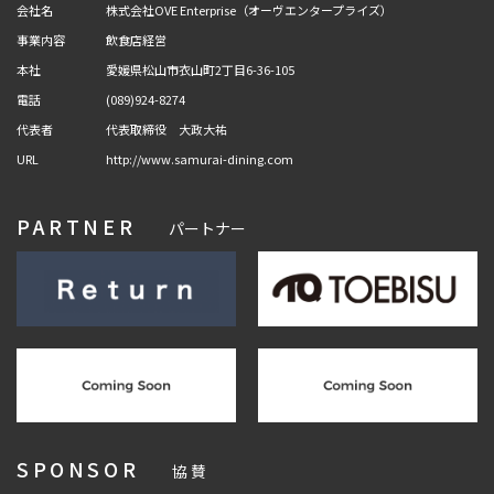
会社名
株式会社OVE Enterprise（オーヴエンタープライズ）
事業内容
飲食店経営
本社
愛媛県松山市衣山町2丁目6-36-105
電話
(089)924-8274
代表者
代表取締役 大政大祐
URL
http://www.samurai-dining.com
PARTNER
パートナー
SPONSOR
協 賛