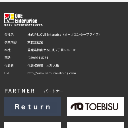
愛あるサービスで笑顔を創造する会社です。
会社名
株式会社OVE Enterprise（オーヴエンタープライズ）
事業内容
飲食店経営
本社
愛媛県松山市衣山町2丁目6-36-105
電話
(089)924-8274
代表者
代表取締役 大政大祐
URL
http://www.samurai-dining.com
PARTNER
パートナー