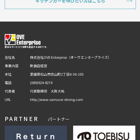
キッチンカーを呼びたい方はこちら
愛あるサービスで笑顔を創造する会社です。
会社名
株式会社OVE Enterprise（オーヴエンタープライズ）
事業内容
飲食店経営
本社
愛媛県松山市衣山町2丁目6-36-105
電話
(089)924-8274
代表者
代表取締役 大政大祐
URL
http://www.samurai-dining.com
PARTNER
パートナー