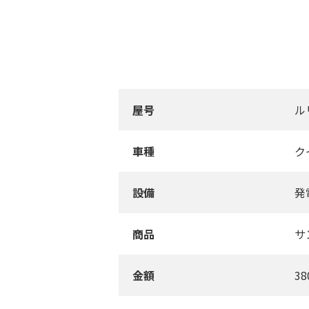
屋号
ル
車種
ク
設備
発
商品
サ
金額
3