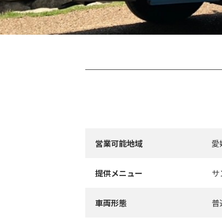
営業可能地域
愛
提供メニュー
サ
車両形態
普