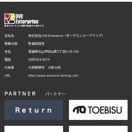
愛あるサービスで笑顔を創造する会社です。
会社名
株式会社OVE Enterprise（オーヴエンタープライズ）
事業内容
飲食店経営
本社
愛媛県松山市衣山町2丁目6-36-105
電話
(089)924-8274
代表者
代表取締役 大政大祐
URL
http://www.samurai-dining.com
PARTNER
パートナー